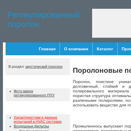
Ретикулированный
поролон
8 800 100 55 69
Главная
О компании
Каталог
При
В раздел:
акустический поролон
Поролоновые п
Поролон, поистине уника
Навигация
долговечный, стойкий и 
полировального материала
Фото марок
пористая структура оптимал
ретикулированного ППУ
различными полиролями, по
использовать вещество для п
Применение поролона
Характеристики и данные
испытаний в HVAC системах
Промыленнось выпускает пор
Воздушные фильтры
изготавливать полировальные