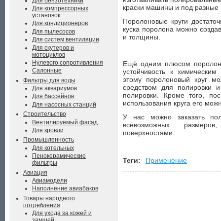
Для бензотехники
краски машины и под разные
Для компрессорных
установок
Поролоновые круги достаточ
Для кондиционеров
куска поролона можно созда
Для пылесосов
и толщины.
Для систем вентиляции
Для скутеров и
мотоциклов
Нулевого сопротивления
Ещё одним плюсом поролоно
Салонные
устойчивость к химическим
этому поролоновый круг мо
Фильтры для воды
средством для полировки и
Для аквариумов
полировки. Кроме того, по
Для бассейнов
использования круга его мож
Для насосных станций
Строительство
У нас можно заказать пол
Вентилируемый фасад
всевозможных размеро
Для кровли
поверхностями.
Промышленность
Для котельных
Пенокерамические
Теги:
Применение
фильтры
Авиация
Авиамодели
Наполнение авиабаков
Товары народного
потребления
Для ухода за кожей и
замшей